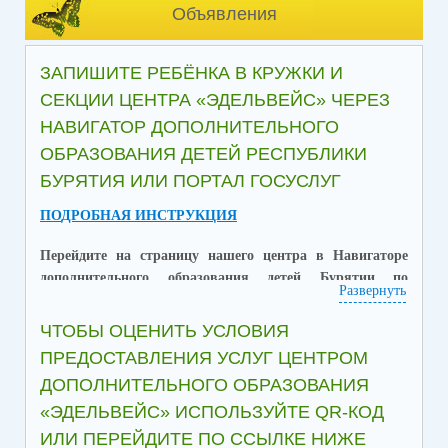
Объявления
ЗАПИШИТЕ РЕБЁНКА В КРУЖКИ И
СЕКЦИИ ЦЕНТРА «ЭДЕЛЬВЕЙС» ЧЕРЕЗ
НАВИГАТОР ДОПОЛНИТЕЛЬНОГО
ОБРАЗОВАНИЯ ДЕТЕЙ РЕСПУБЛИКИ
БУРЯТИЯ ИЛИ ПОРТАЛ ГОСУСЛУГ
ПО
ДРОБНАЯ ИНСТРУКЦИЯ
Пер
ейдите
на страницу нашего центра в Навигаторе
дополнительного образования детей Бурятии
по
Развернуть
ссылке
http
s://dod.obr03.ru/additional-
education/organizations/1785?tab=Programs
и выберите
ЧТОБЫ ОЦЕНИТЬ УСЛОВИЯ
наиболее понравившуюся программу для вашего
ПРЕДОСТАВЛЕНИЯ УСЛУГ ЦЕНТРОМ
ребёнка:
ДОПОЛНИТЕЛЬНОГО ОБРАЗОВАНИЯ
«ЭДЕЛЬВЕЙС» ИСПОЛЬЗУЙТЕ QR-КОД
ИЛИ ПЕРЕЙДИТЕ ПО ССЫЛКЕ НИЖЕ