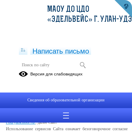
МАОУ ДО ЦДО
«ЭДЕЛЬВЕЙС» Г. УЛАН-УДЭ
Написать письмо
Политика конфиденциальности
Версия для слабовидящих
Настоящая Политика конфиденциальности (далее – Политика
конфиденциальности) персональных данных Муниципальное
автономное образовательное учреждение дополнительного
Сведения об образовательной организации
образования «Центр дополнительного образования «Эдельвейс» г.
Улан-Удэ, (далее – Администрация Сайта) применяется при
использовании в сети Интернет по адресу:
https://maou-do-
t.buryatschool.ru/
, далее Сайт
Использование сервисов Сайта означает безоговорочное согласие