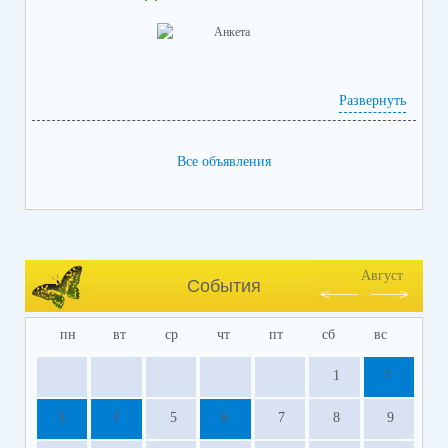
Развернуть
Или запишитесь через портал
Все объявления
Госуслуг:
https://www.go
suslugi.ru/600316/1/form
https://b
us.gov.ru/qrcode/rate/232074
(необходима регистрация на «Госуслугах»)
Обращаем ваше внимание, для прохождения успешной записи вам
понадобится предварительно зарегистрированная учётная запись на
Ваше мнение формирует официальный рейтинг нашего
https://www.gosuslugi.ru
портале Госуслуг
(
)
учреждения.
Август
События
пн
вт
ср
чт
пт
сб
вс
1
2
3
4
5
6
7
8
9