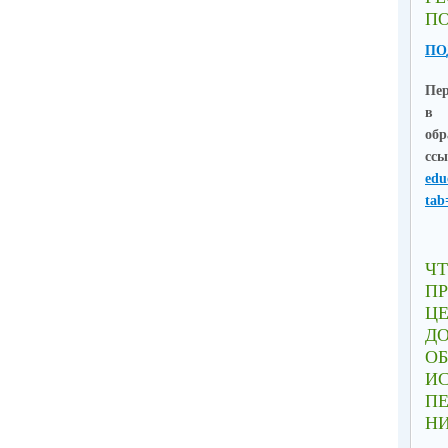
ПО
ПО
Пе
в 
об
сс
edu
tab
пон
реб
Ч
П
Ц
Д
ОБ
ИС
ПЕ
Н