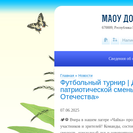
МАОУ ДО
670009, Республика Б
Напи
Сведения об 
Главная
»
Новости
Футбольный турнир | 
патриотической смен
Отечества»
07.06.2025
🏕⚽️ Вчера в нашем лагере «Чайка» пр
участников и зрителей! Команды, состо
смелость, командный дух и невероятное