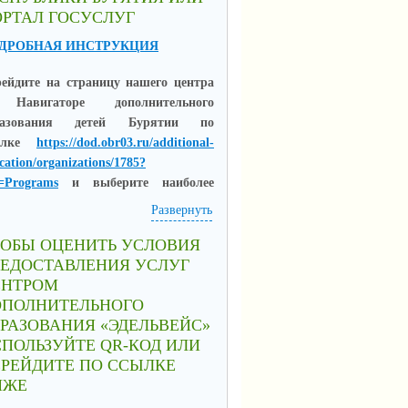
РТАЛ ГОСУСЛУГ
ДРОБНАЯ ИНСТРУКЦИЯ
р
ейдите
на страницу нашего центра
Навигаторе дополнительного
разования детей Бурятии
по
ылке
http
s://dod.obr03.ru/additional-
cation/organizations/1785?
=Programs
и выберите наиболее
равившуюся программу для вашего
Развернуть
ёнка:
ТОБЫ ОЦЕНИТЬ УСЛОВИЯ
РЕДОСТАВЛЕНИЯ УСЛУГ
ЕНТРОМ
ОПОЛНИТЕЛЬНОГО
РАЗОВАНИЯ «ЭДЕЛЬВЕЙС»
ПОЛЬЗУЙТЕ QR-КОД ИЛИ
РЕЙДИТЕ ПО ССЫЛКЕ
ИЖЕ