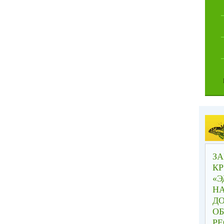
ЗА
КР
«Э
Н
Д
ОБ
РЕ